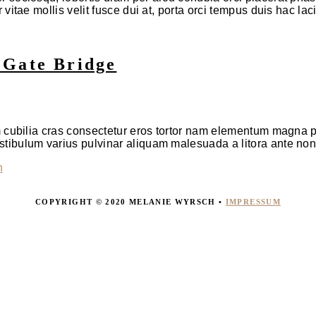
itae mollis velit fusce dui at, porta orci tempus duis hac laci
 Gate Bridge
m cubilia cras consectetur eros tortor nam elementum magna 
tibulum varius pulvinar aliquam malesuada a litora ante non
n
COPYRIGHT © 2020 MELANIE WYRSCH •
IMPRESSUM