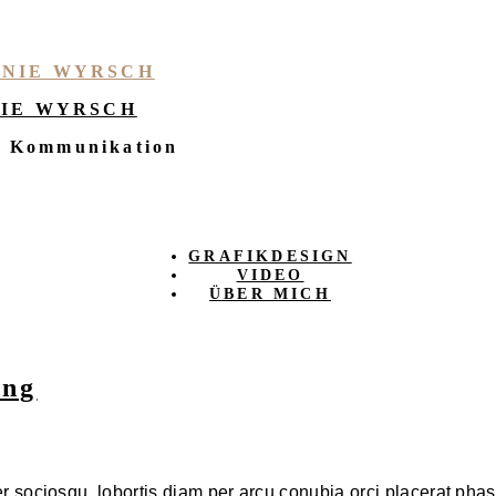
IE WYRSCH
e Kommunikation
GRAFIKDESIGN
VIDEO
ÜBER MICH
ing
sociosqu, lobortis diam per arcu conubia orci placerat phase