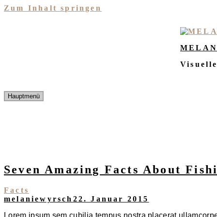
Zum Inhalt springen
MELAN
Visuell
Hauptmenü
Seven Amazing Facts About Fish
Facts
melaniewyrsch
22. Januar 2015
Lorem ipsum sem cubilia tempus nostra placerat ullamcorper 