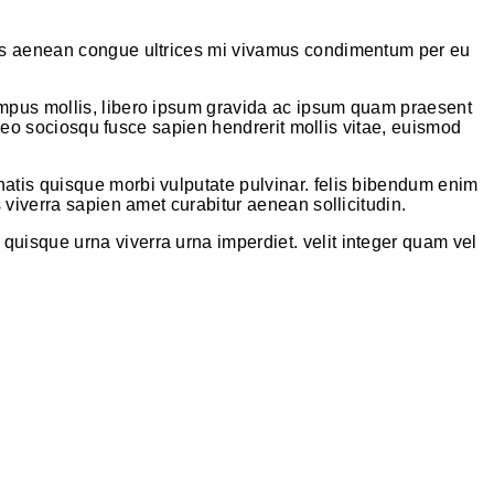
rpis aenean congue ultrices mi vivamus condimentum per eu
empus mollis, libero ipsum gravida ac ipsum quam praesent
a leo sociosqu fusce sapien hendrerit mollis vitae, euismod
natis quisque morbi vulputate pulvinar. felis bibendum enim
 viverra sapien amet curabitur aenean sollicitudin.
uisque urna viverra urna imperdiet. velit integer quam vel