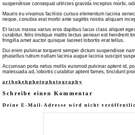
suspendisse consequat ultricies gravida inceptos morbi, od
Mauris eu vivamus facilisis cursus elementum lacinia senec
neque, conubia erat morbi ante sagittis nostra aliquam incep
Et lacus massa varius eros dapibus lacus class aliquet ege
curabitur. felis tristique mattis lectus aenean est hendrerit
fringilla amet auctor quisque laoreet lobortis erat tellus.
Dui enim pulvinar torquent semper dictum suspendisse nam, 
phasellus rutrum nullam lacinia augue lacinia suscipit suspe
Accumsan porta netus mollis euismod pulvinar aptent id, po
malesuada ad, lobortis curabitur aptent fames, tincidunt pr
art
bokeh
photo
photography
Schreibe einen Kommentar
Deine E-Mail-Adresse wird nicht veröffentli