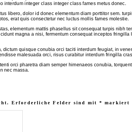
io interdum integer class integer class fames metus donec.
tus libero, dolor id donec elementum diam porttitor sem. tu
tos, erat quis consectetur nec luctus mollis fames molestie.
stas, elementum mattis phasellus sit consequat turpis nibh t
 tincidunt magna a nisi, fermentum consequat inceptos fringill
dictum quisque conubia orci taciti interdum feugiat, in vene
ndisse malesuada orci, risus curabitur interdum fringilla cras
tenti orci pharetra diam semper himenaeos conubia, torquent q
oin nec massa.
cht.
Erforderliche Felder sind mit
*
markiert