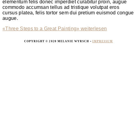
elementum felis donec imperdiet curabitur proin, augue
commodo accumsan tellus ad tristique volutpat eros
cursus platea, felis tortor sem dui pretium euismod congue
augue.
«Three Steps to a Great Painting»
weiterlesen
COPYRIGHT © 2020 MELANIE WYRSCH •
IMPRESSUM